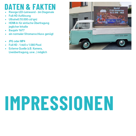
DATEN & FAKTEN
Riesige LED-Leinwand - 3m Diagonale
Full-HD Auflösung
Ultrahell (10.000 cd/qm)
HDMI-In für einfache Übertragung
jeglicher Inhalte
Baujahr 1977
ein normaler Stromanschluss genügt
JPG oder MP4
Full HD - 1.920 x 1.080 Pixel
Externe Quelle (z.B. Kamera,
Liveübertragung, usw...) möglich
IMPRESSIONEN